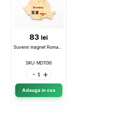
83
lei
Suvenir magnet Romania (brodat)85*30 MD1136
SKU: MD1136
-
+
Adauga in cos