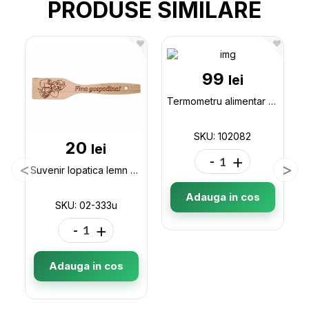
PRODUSE SIMILARE
99
lei
Termometru alimentar (102082) forma pix 102082
SKU: 102082
20
lei
-
+
Suvenir lopatica lemn de bucatarie 30cm 02-333u
Adauga in cos
SKU: 02-333u
-
+
Adauga in cos