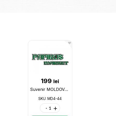
199
lei
Suvenir MOLDOVA potcoava mica(ceramica) MD4-44
SKU: MD4-44
-
+