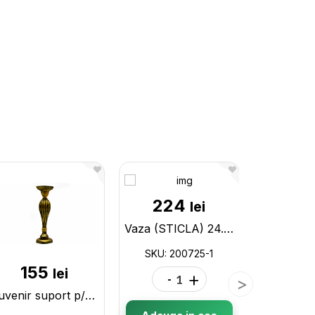
224
lei
Vaza (STICLA) 24.5 cm, 15.5 cm, DC04729 200725-1
SKU: 200725-1
155
25
lei
-
+
Suvenir suport p/u lumanare 34cm 198086