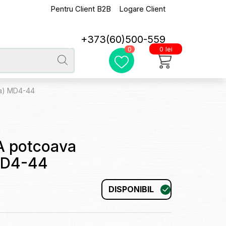
Pentru Client B2B
Logare Client
+373(60)500-559
0 lei
0
a) MD4-44
 potcoava
MD4-44
DISPONIBIL