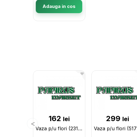
Adauga in cos
162
299
lei
lei
Vaza p/u flori (231/068) 1211231
V