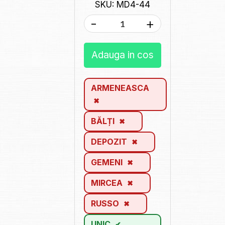
SKU: MD4-44
-
+
Adauga in cos
ARMENEASCA
BĂLȚI
DEPOZIT
GEMENI
MIRCEA
RUSSO
UNIC