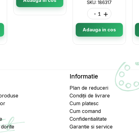
Adauga in cos
SKU: 186317
-
+
Adauga in cos
Informatie
Plan de reduceri
 produse
Condiții de livrare
tor
Cum platesc
Cum comand
e
Confidentialitate
dorite
Garantie si service