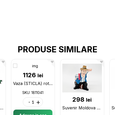
PRODUSE SIMILARE
1126
lei
Vaza (STICLA) rotunda 1811041
SKU: 1811041
298
lei
-
+
aza p/u flori (517) 1311517
Suvenir Moldova Barbat+suport pahar 186317