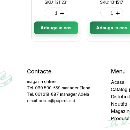
SKU: 1211231
SKU: 1311517
-
+
-
+
Adauga in cos
Adauga in cos
Contacte
Menu
magazin online
Acasa
Tel. 060 500-559 manager Elena
Catalog
Tel. 061 218-887 manager Adela
Distribui
email-online@papirus.md
Noutăți
Magazin
Produse 