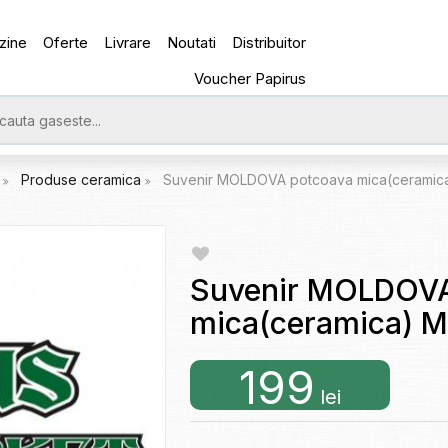
zine
Oferte
Livrare
Noutati
Distribuitor
Voucher Papirus
e
Produse ceramica
Suvenir MOLDOVA potcoava mica(ceramic
Suvenir MOLDOVA
mica(ceramica) 
199
lei