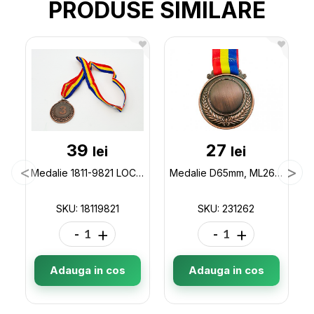
PRODUSE SIMILARE
39
27
lei
lei
Medalie 1811-9821 LOC 3 18119821
Medalie D65mm, ML26-62 (bronz)panglica tricolor MD/RO 231262
SKU: 18119821
SKU: 231262
-
+
-
+
Adauga in cos
Adauga in cos