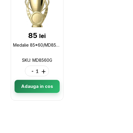
85
lei
Medalie 85*60/MD8560 aur Cupa MD8560G
SKU: MD8560G
-
+
Adauga in cos