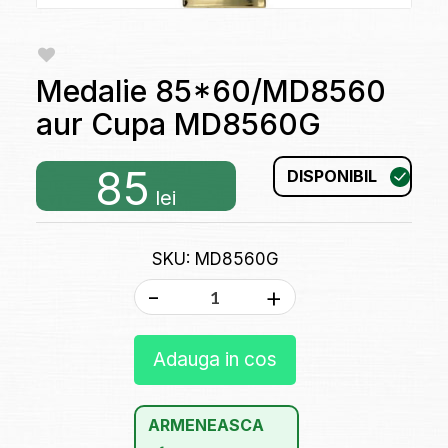
Medalie 85*60/MD8560
aur Cupa MD8560G
85
DISPONIBIL
lei
SKU: MD8560G
-
+
Adauga in cos
ARMENEASCA