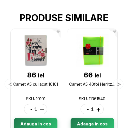
PRODUSE SIMILARE
86
66
lei
lei
Carnet A5 cu lacat 10101
Carnet A5 40foi Herlitz (coperta plastic/cu elastic) 11361540
SKU: 10101
SKU: 11361540
-
+
-
+
Adauga in cos
Adauga in cos