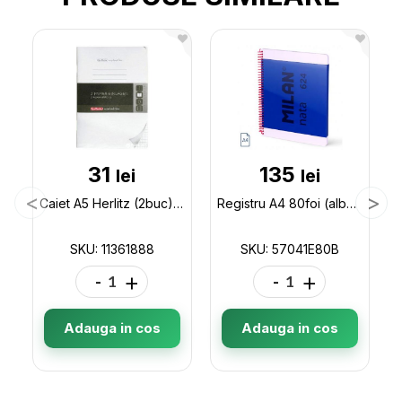
31
135
lei
lei
Caiet A5 Herlitz (2buc) perforat 11361888
Registru A4 80foi (albe) Milan spira/albastru 57041E80B
SKU: 11361888
SKU: 57041E80B
-
+
-
+
Adauga in cos
Adauga in cos