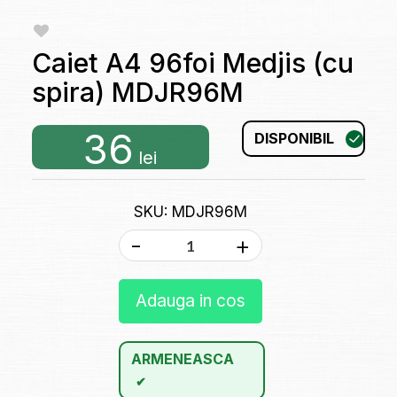
Caiet A4 96foi Medjis (cu
spira) MDJR96M
36
DISPONIBIL
lei
SKU: MDJR96M
-
+
Adauga in cos
ARMENEASCA