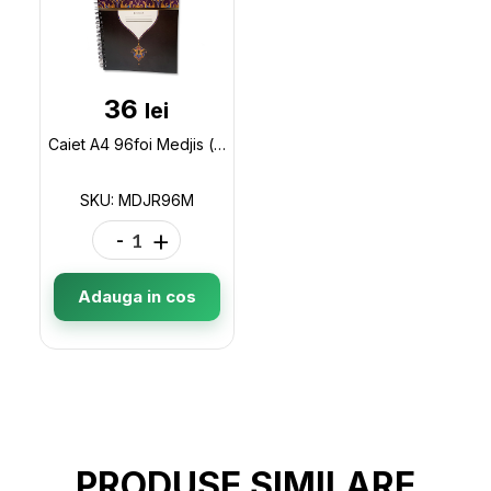
36
lei
Caiet A4 96foi Medjis (cu spira) MDJR96M
SKU: MDJR96M
-
+
Adauga in cos
PRODUSE SIMILARE