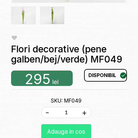
Flori decorative (pene
galben/bej/verde) MF049
295
DISPONIBIL
lei
SKU: MF049
-
+
Adauga in cos