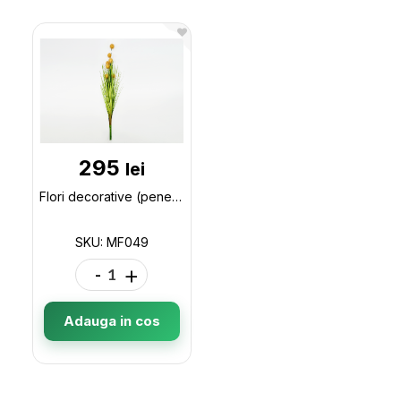
295
lei
Flori decorative (pene galben/bej/verde) MF049
SKU: MF049
-
+
Adauga in cos