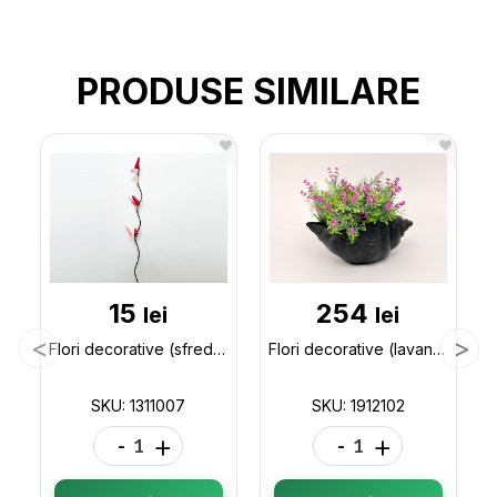
PRODUSE SIMILARE
15
254
lei
lei
Flori decorative (sfredelus) 1311007
Flori decorative (lavanda scoica) 1912102
SKU: 1311007
SKU: 1912102
-
+
-
+