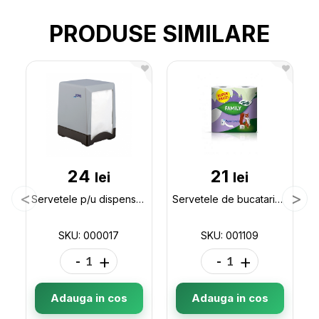
PRODUSE SIMILARE
24
21
lei
lei
Servetele p/u dispenser SILK/DENIZ 200 buc 000017
Servetele de bucatarie Tento 2 role (Family) 10m 001109
SKU: 000017
SKU: 001109
-
+
-
+
Adauga in cos
Adauga in cos