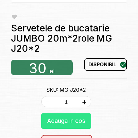
Servetele de bucatarie
JUMBO 20m*2role MG
J20*2
30
DISPONIBIL
lei
SKU: MG J20*2
-
+
Adauga in cos