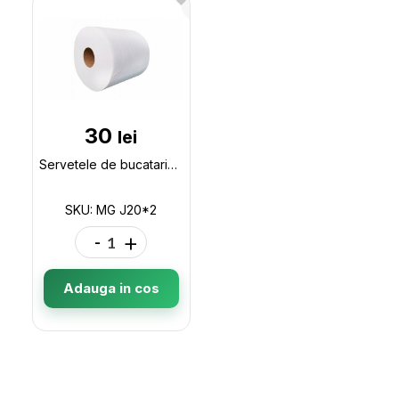
30
lei
Servetele de bucatarie JUMBO 20m*2role MG J20*2
SKU: MG J20*2
-
+
Adauga in cos