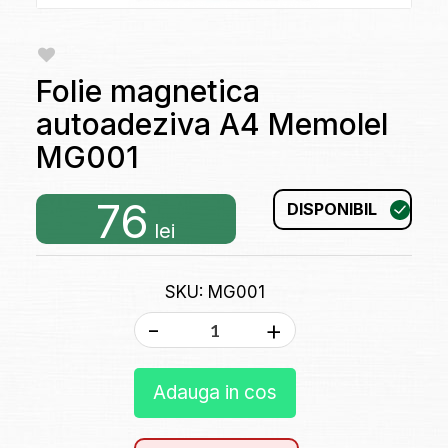
Folie magnetica
autoadeziva A4 Memolel
MG001
76
DISPONIBIL
lei
SKU: MG001
-
+
Adauga in cos