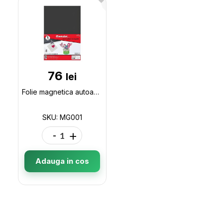
76
lei
Folie magnetica autoadeziva A4 Memolel MG001
SKU: MG001
-
+
Adauga in cos