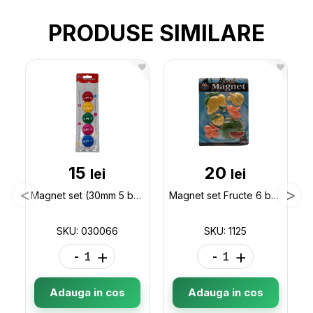
PRODUSE SIMILARE
15
20
lei
lei
Magnet set (30mm 5 buc)ML16-13 030066
Magnet set Fructe 6 buc 1125
SKU: 030066
SKU: 1125
-
+
-
+
Adauga in cos
Adauga in cos