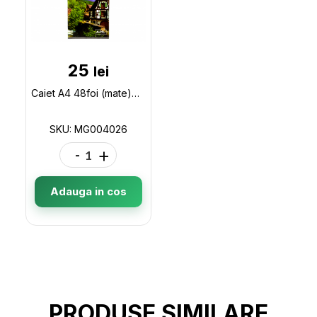
25
lei
Caiet A4 48foi (mate)Medjis MG004026
SKU: MG004026
-
+
Adauga in cos
PRODUSE SIMILARE