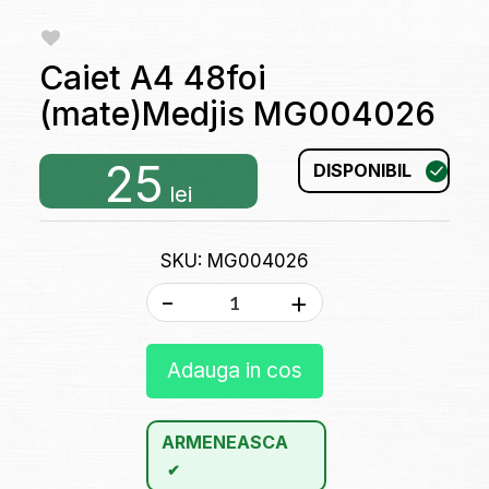
Caiet A4 48foi
(mate)Medjis MG004026
25
DISPONIBIL
lei
SKU: MG004026
-
+
Adauga in cos
ARMENEASCA