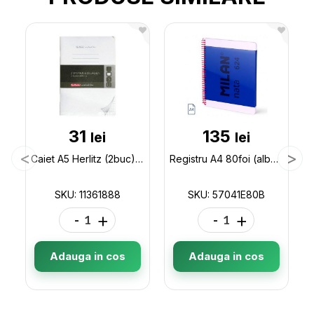
31
135
lei
lei
Caiet A5 Herlitz (2buc) perforat 11361888
Registru A4 80foi (albe) Milan spira/albastru 57041E80B
SKU: 11361888
SKU: 57041E80B
-
+
-
+
Adauga in cos
Adauga in cos