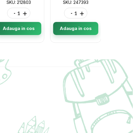
SKU: 212803
SKU: 247393
SKU: 70
-
+
-
+
-
Adauga in cos
Adauga in cos
Adauga