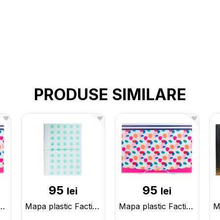
PRODUSE SIMILARE
95
95
lei
lei
actis 13sectii/cu elastic Roz 12CA13BP
Mapa plastic Factis 13sectii/cu elastic Albastra 12CA13GB
Mapa plastic Factis 13sectii/cu elastic Roz 12CA13GP