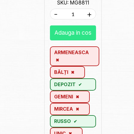
SKU: MG8811
-
+
Adauga in cos
ARMENEASCA
BĂLȚI
DEPOZIT
GEMENI
MIRCEA
RUSSO
UNIC