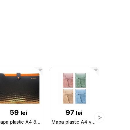
59
97
6
lei
lei
Mapa plastic A4 8 sectii/cu bumb ML31-7 212803
Mapa plastic A4 verticala cu buton si manere ML8-4 247393