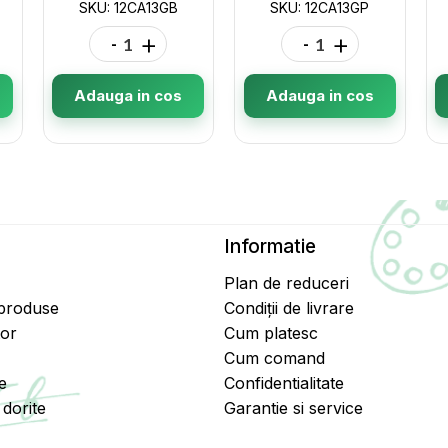
SKU: 12CA13GB
SKU: 12CA13GP
-
+
-
+
Adauga in cos
Adauga in cos
Informatie
Plan de reduceri
 produse
Condiții de livrare
tor
Cum platesc
Cum comand
e
Confidentialitate
dorite
Garantie si service