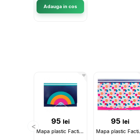
Adauga in cos
95
95
lei
lei
Mapa plastic Factis 13sectii/cu elastic Albastra 12CA13BB
Mapa plastic F