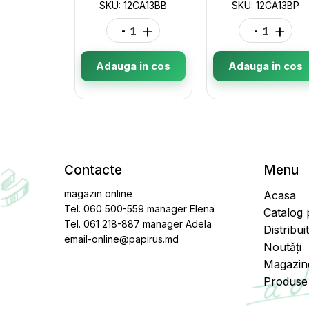
SKU: 12CA13BB
SKU: 12CA13BP
-
+
-
+
Adauga in cos
Adauga in cos
Contacte
Menu
magazin online
Acasa
Tel. 060 500-559 manager Elena
Catalog
Tel. 061 218-887 manager Adela
Distribui
email-online@papirus.md
Noutăți
Magazin
Produse 