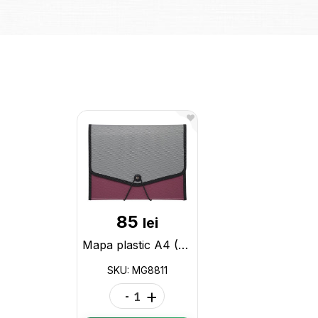
85
lei
Mapa plastic A4 (12sectii) (ML16-18) MG8811
SKU: MG8811
-
+