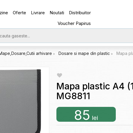
zine
Oferte
Livrare
Noutati
Distribuitor
Voucher Papirus
Mape,Dosare,Cutii arhivare
Dosare si mape din plastic
Mapa pla
Mapa plastic A4 (
MG8811
85
lei