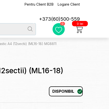
Pentru Client B2B
Logare Client
+373(60)500-559
0 lei
0
stic A4 (12sectii) (ML16-18) MG8811
12sectii) (ML16-18)
DISPONIBIL