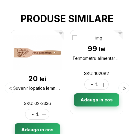
PRODUSE SIMILARE
99
lei
Termometru alimentar (102082) forma pix 102082
SKU: 102082
20
lei
-
+
Suvenir lopatica lemn de bucatarie 30cm 02-333u
Adauga in cos
SKU: 02-333u
-
+
Adauga in cos