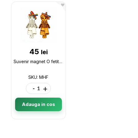
45
lei
Suvenir magnet O fetita, mdf MHF
SKU: MHF
-
+
Adauga in cos