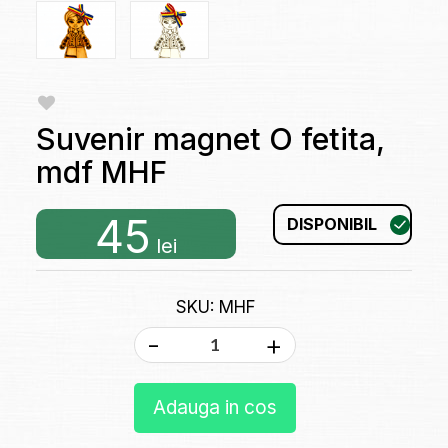
Suvenir magnet O fetita,
mdf MHF
45
DISPONIBIL
lei
SKU: MHF
-
+
Adauga in cos