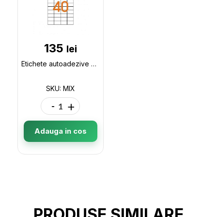
135
lei
Etichete autoadezive MIX MIX
SKU: MIX
-
+
Adauga in cos
PRODUSE SIMILARE