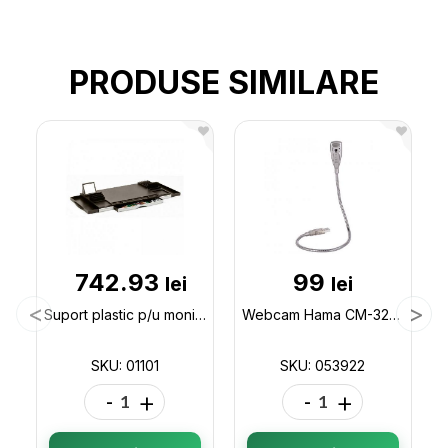
PRODUSE SIMILARE
742.93
99
lei
lei
Suport plastic p/u monitor 7 piese 01101
Webcam Hama CM-320 MF 053922
SKU: 01101
SKU: 053922
-
+
-
+