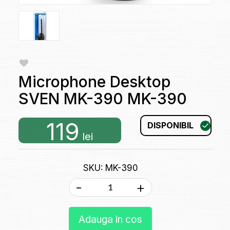
Microphone Desktop
SVEN MK-390 MK-390
119
DISPONIBIL
lei
SKU: MK-390
-
+
Adauga in cos