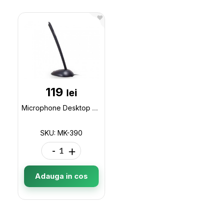
119
lei
Microphone Desktop SVEN MK-390 MK-390
SKU: MK-390
-
+
Adauga in cos