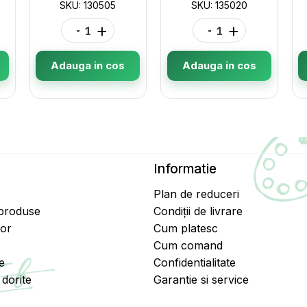
SKU: 130505
SKU: 135020
-
+
-
+
Adauga in cos
Adauga in cos
Informatie
Plan de reduceri
 produse
Condiții de livrare
tor
Cum platesc
Cum comand
e
Confidentialitate
dorite
Garantie si service