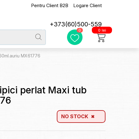
Pentru Client B2B
Logare Client
+373(60)500-559
0 lei
0
b 60ml.auriu MX61776
ipici perlat Maxi tub
776
NO STOCK