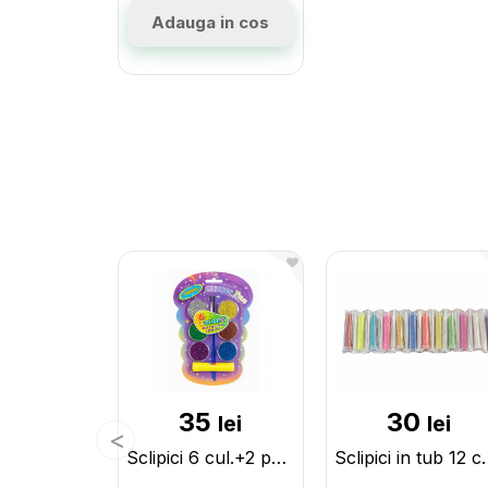
Adauga in cos
35
30
lei
lei
Sclipici 6 cul.+2 pensule si lipici (ML21-1) 000173
Sclipici in tub 1