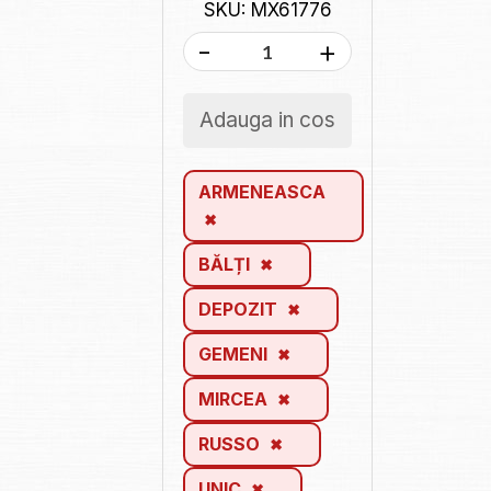
SKU: MX61776
-
+
Adauga in cos
ARMENEASCA
BĂLȚI
DEPOZIT
GEMENI
MIRCEA
RUSSO
UNIC