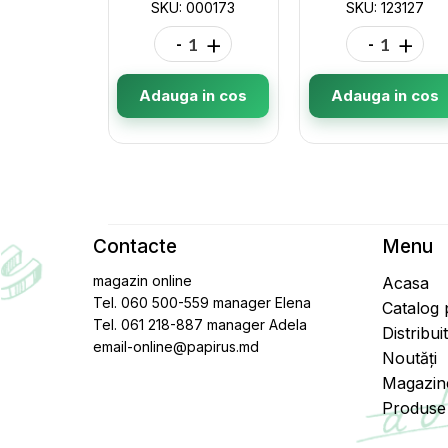
SKU: 000173
SKU: 123127
-
+
-
+
Adauga in cos
Adauga in cos
Contacte
Menu
magazin online
Acasa
Tel. 060 500-559 manager Elena
Catalog
Tel. 061 218-887 manager Adela
Distribui
email-online@papirus.md
Noutăți
Magazin
Produse 