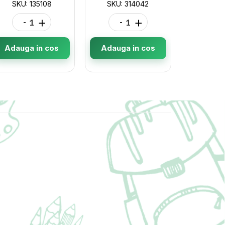
SKU: 135108
SKU: 314042
SKU: 4
-
+
-
+
-
Adauga in cos
Adauga in cos
Adauga