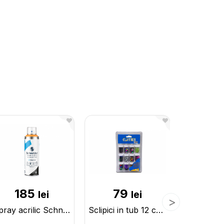
185
79
5
lei
lei
Spray acrilic Schneider 200ml Light Orange 135108
Sclipici in tub 12 culori (ML13-2) 314042