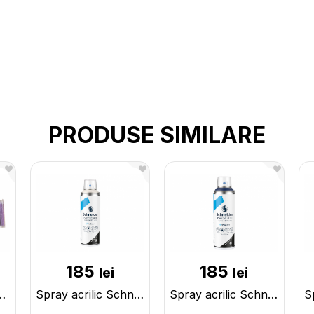
PRODUSE SIMILARE
185
185
lei
lei
2 culori (ML21-2) 123127
Spray acrilic Schneider 200ml Grey 130505
Spray acrilic Schneider 200ml Blue 135020