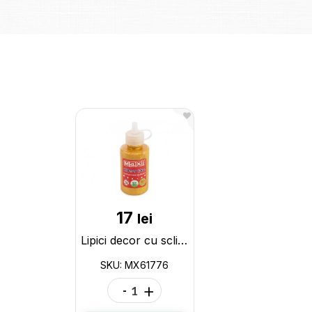
17
lei
Lipici decor cu sclipici perlat Maxi tub 60ml.auriu MX61776
SKU: MX61776
-
+