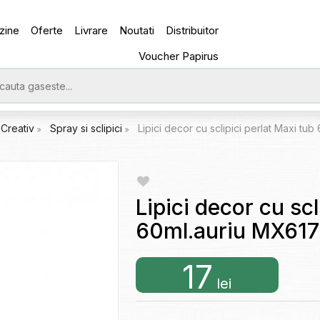
zine
Oferte
Livrare
Noutati
Distribuitor
Voucher Papirus
Creativ
Spray si sclipici
Lipici decor cu sclipici perlat Maxi tu
Lipici decor cu scl
60ml.auriu MX61
17
lei