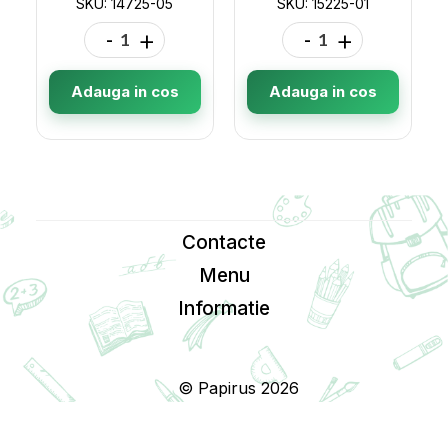
SKU: 14725-05
SKU: 15225-01
-
+
-
+
Adauga in cos
Adauga in cos
Contacte
Menu
Informatie
© Papirus 2026