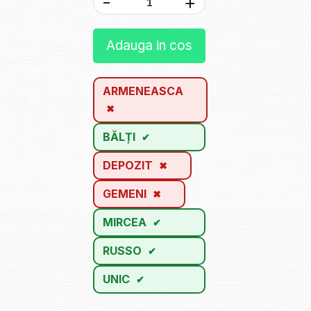
-
+
Adauga in cos
ARMENEASCA
BĂLȚI
DEPOZIT
GEMENI
MIRCEA
RUSSO
UNIC