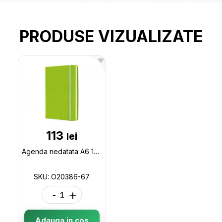
PRODUSE VIZUALIZATE
113
lei
Agenda nedatata A6 128foi SQUARE (cu elastic) verde deschis O20386-67
SKU: O20386-67
-
+
Adauga in cos