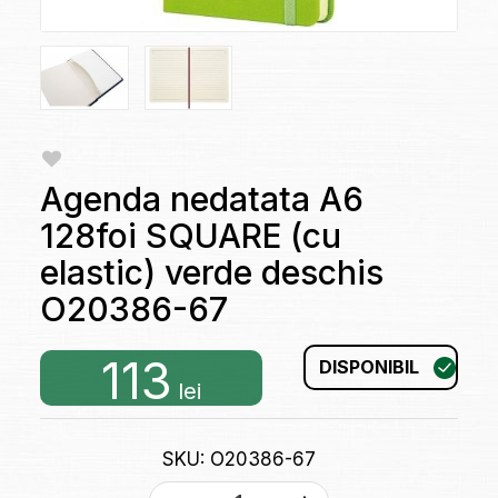
Agenda nedatata A6
128foi SQUARE (cu
elastic) verde deschis
O20386-67
113
DISPONIBIL
lei
SKU: O20386-67