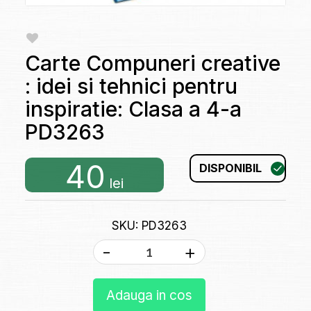
Carte Compuneri creative
: idei si tehnici pentru
inspiratie: Clasa a 4-a
PD3263
40
DISPONIBIL
lei
SKU: PD3263
-
+
Adauga in cos