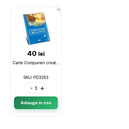
40
lei
Carte Compuneri creative : idei si tehnici pentru inspiratie: Clasa a 4-a PD3263
SKU: PD3263
-
+
Adauga in cos