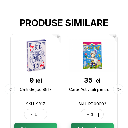
PRODUSE SIMILARE
9
35
lei
lei
Carti de joc 9817
Carte Activitati pentru cavaleri mici PD00002
SKU: 9817
SKU: PD00002
-
+
-
+