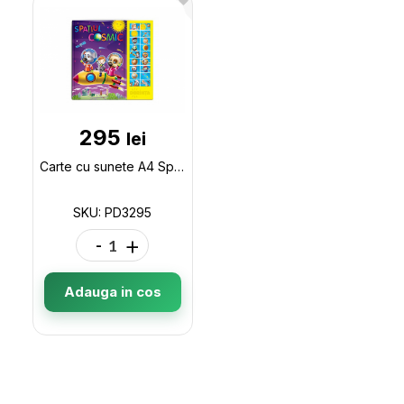
295
lei
Carte cu sunete A4 Spatiul Cosmic(P.D.) PD3295
SKU: PD3295
-
+
Adauga in cos