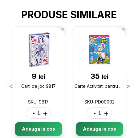
PRODUSE SIMILARE
9
35
lei
lei
Carti de joc 9817
Carte Activitati pentru cavaleri mici PD00002
SKU: 9817
SKU: PD00002
-
+
-
+
Adauga in cos
Adauga in cos