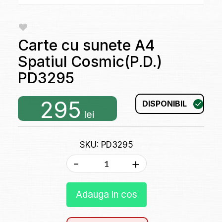
Carte cu sunete A4
Spatiul Cosmic(P.D.)
PD3295
295
DISPONIBIL
lei
SKU: PD3295
-
+
Adauga in cos