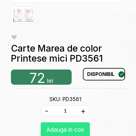
Carte Marea de color
Printese mici PD3561
72
DISPONIBIL
lei
SKU: PD3561
-
+
Adauga in cos