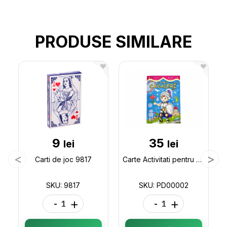
PRODUSE SIMILARE
9
35
lei
lei
Carti de joc 9817
Carte Activitati pentru cavaleri mici PD00002
SKU: 9817
SKU: PD00002
-
+
-
+