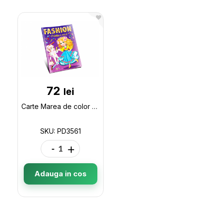
72
lei
Carte Marea de color Printese mici PD3561
SKU: PD3561
-
+
Adauga in cos