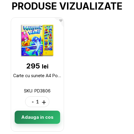
PRODUSE VIZUALIZATE
295
lei
Carte cu sunete A4 Povestea marii(P.D.) PD3806
SKU: PD3806
-
+
Adauga in cos