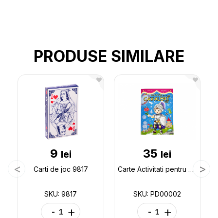
PRODUSE SIMILARE
9
35
lei
lei
Carti de joc 9817
Carte Activitati pentru cavaleri mici PD00002
SKU: 9817
SKU: PD00002
-
+
-
+