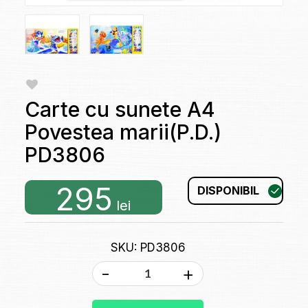
Carte cu sunete A4
Povestea marii(P.D.)
PD3806
295
DISPONIBIL
lei
SKU: PD3806
-
+