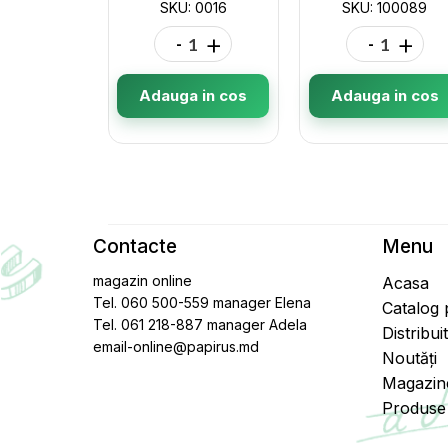
SKU: 0016
SKU: 100089
-
+
-
+
Adauga in cos
Adauga in cos
Contacte
Menu
magazin online
Acasa
Tel. 060 500-559 manager Elena
Catalog
Tel. 061 218-887 manager Adela
Distribui
email-online@papirus.md
Noutăți
Magazin
Produse 