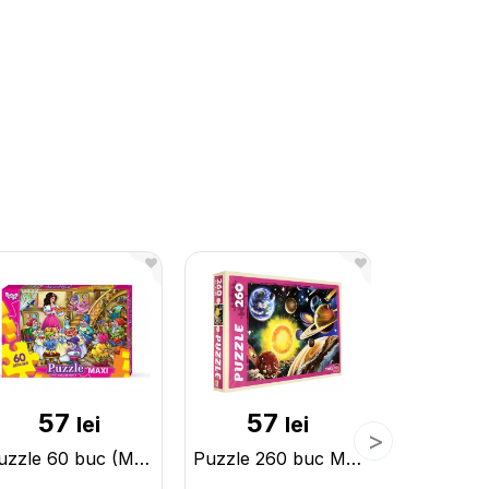
57
57
4
lei
lei
Puzzle 60 buc (MAXI) RI 15189
Puzzle 260 buc MIX (RI) 15190