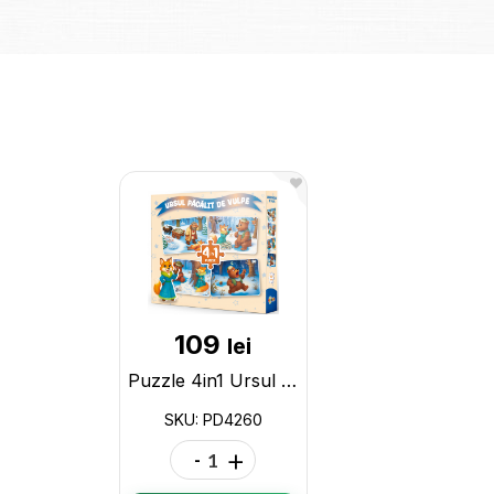
109
lei
Puzzle 4in1 Ursul pacalit de vulpe PD4260
SKU: PD4260
-
+