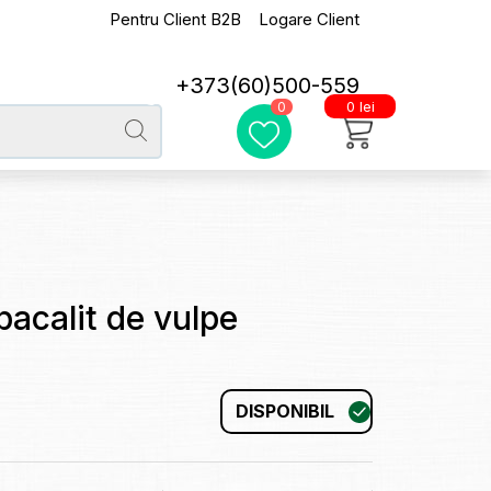
Pentru Client B2B
Logare Client
+373(60)500-559
0 lei
0
pacalit de vulpe
DISPONIBIL