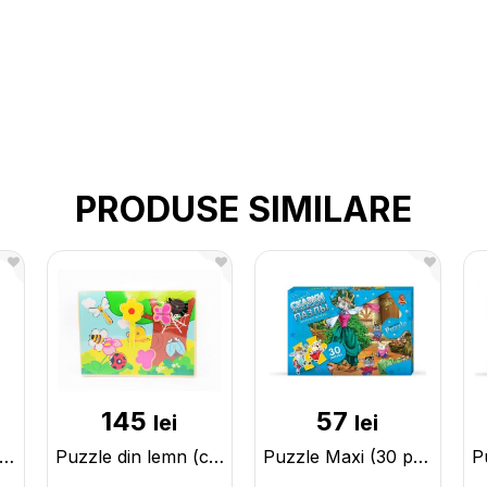
PRODUSE SIMILARE
145
57
lei
lei
le 3D Casuta (MDF)18x15x23cm (ML20-9) cu diamante 100089
Puzzle din lemn (copacei cu magnet) 120045
Puzzle Maxi (30 pcs) 15188