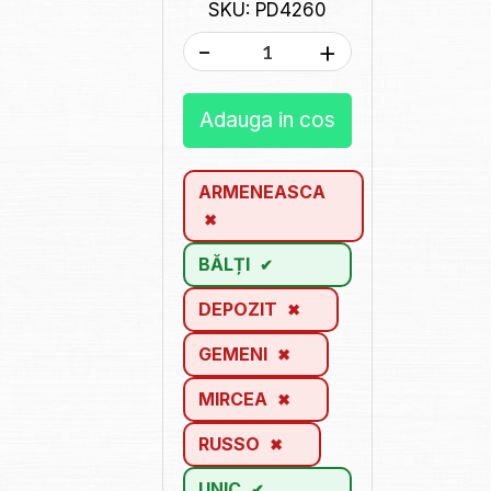
SKU: PD4260
-
+
Adauga in cos
ARMENEASCA
BĂLȚI
DEPOZIT
GEMENI
MIRCEA
RUSSO
UNIC