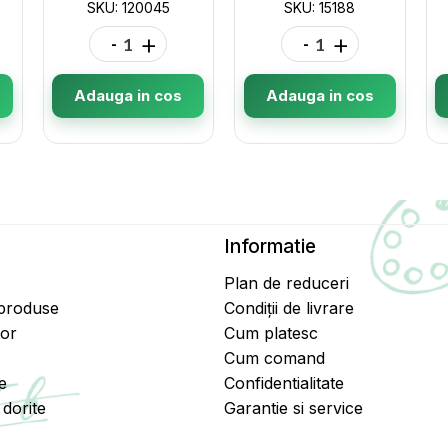
SKU: 120045
SKU: 15188
-
+
-
+
Adauga in cos
Adauga in cos
Informatie
Plan de reduceri
 produse
Condiții de livrare
tor
Cum platesc
Cum comand
e
Confidentialitate
dorite
Garantie si service