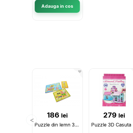
Adauga in cos
186
279
lei
lei
Puzzle din lemn 3buc. 0016
Puzz