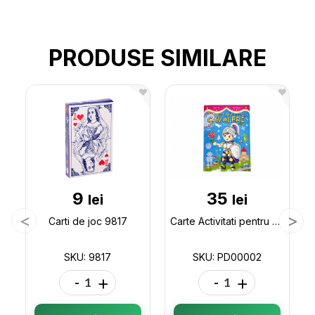
PRODUSE SIMILARE
9
35
lei
lei
Carti de joc 9817
Carte Activitati pentru cavaleri mici PD00002
SKU: 9817
SKU: PD00002
-
+
-
+