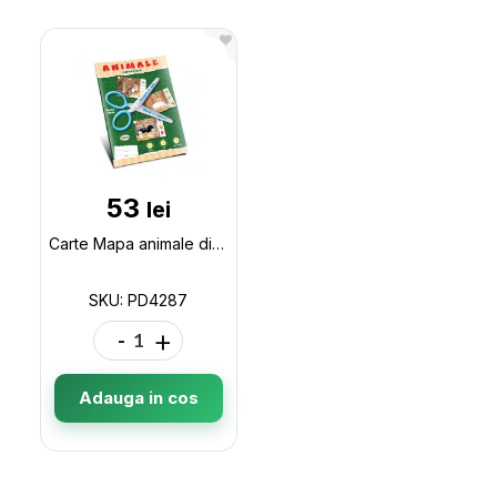
53
lei
Carte Mapa animale din tinut PD4287
SKU: PD4287
-
+
Adauga in cos