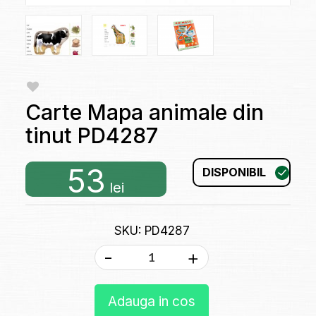
Carte Mapa animale din
tinut PD4287
53
DISPONIBIL
lei
SKU: PD4287
-
+
Adauga in cos