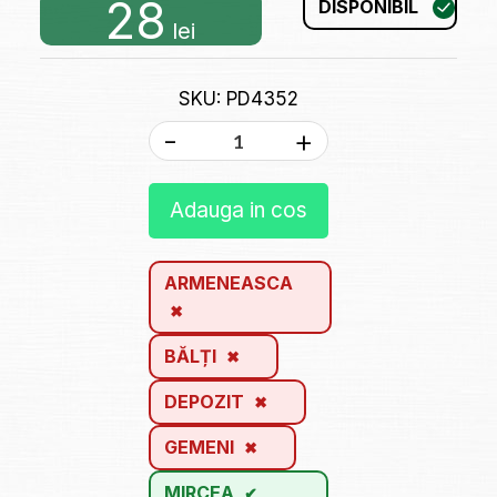
28
DISPONIBIL
lei
SKU: PD4352
-
+
Adauga in cos
ARMENEASCA
BĂLȚI
DEPOZIT
GEMENI
MIRCEA