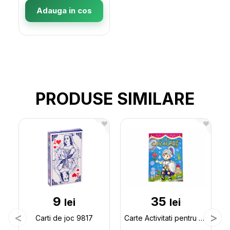
Adauga in cos
PRODUSE SIMILARE
9
35
lei
lei
Carti de joc 9817
Carte Activitati pentru cavaleri mici PD00002