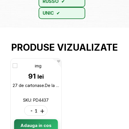
RUSSO
UNIC
PRODUSE VIZUALIZATE
91
lei
27 de cartonase.De la punct la linie,Jocuri de scriere PD4437
SKU: PD4437
-
+
Adauga in cos