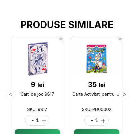
PRODUSE SIMILARE
9
35
lei
lei
Carti de joc 9817
Carte Activitati pentru cavaleri mici PD00002
SKU: 9817
SKU: PD00002
-
+
-
+