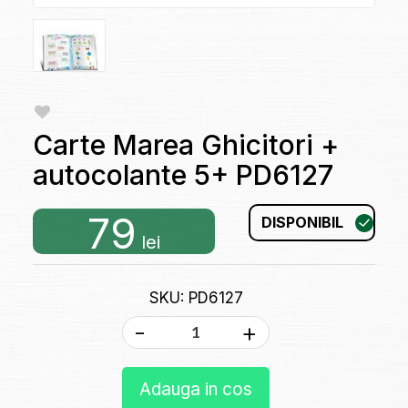
Carte Marea Ghicitori +
autocolante 5+ PD6127
79
DISPONIBIL
lei
SKU: PD6127
-
+
Adauga in cos