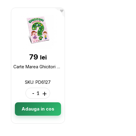
79
lei
Carte Marea Ghicitori + autocolante 5+ PD6127
SKU: PD6127
-
+
Adauga in cos