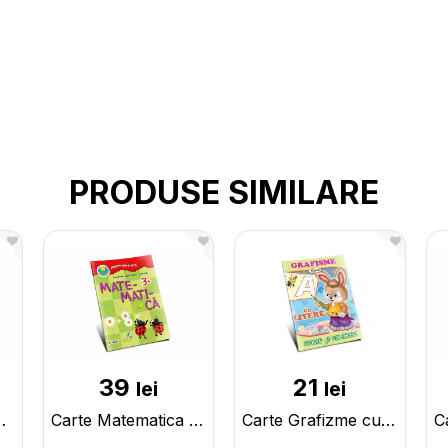
PRODUSE SIMILARE
39
21
lei
lei
avaleri mici PD00002
Carte Matematica 3+ cu stickere PD0001
Carte Grafizme cu litere 4+ PD0003