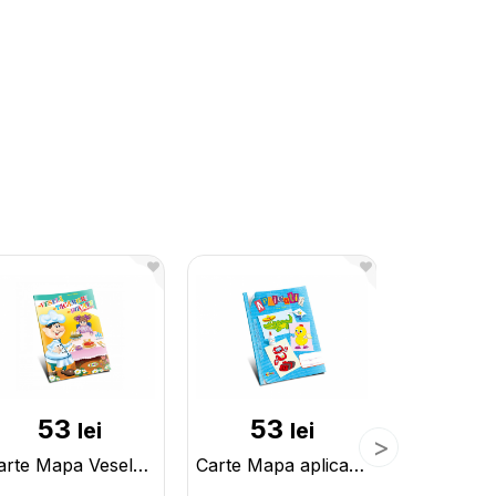
53
53
2
lei
lei
Carte Mapa Vesela si tacamuri PD0010
Carte Mapa aplicatie PD0011