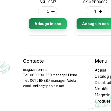
SKU: 9817
SKU: PD00002
-
+
-
+
Adauga in cos
Adauga in cos
Contacte
Menu
magazin online
Acasa
Tel. 060 500-559 manager Elena
Catalog
Tel. 061 218-887 manager Adela
Distribui
email-online@papirus.md
Noutăți
Magazin
Produse 