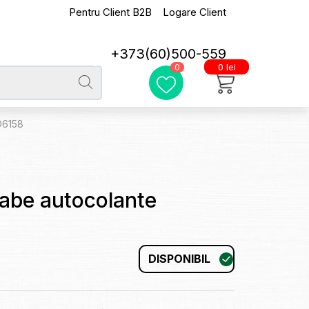
Pentru Client B2B
Logare Client
+373(60)500-559
0 lei
0
D6158
labe autocolante
DISPONIBIL