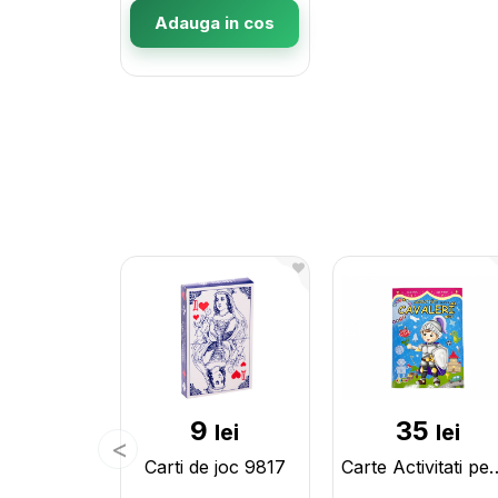
Adauga in cos
9
35
lei
lei
Carti de joc 9817
Carte Activitati pentru c