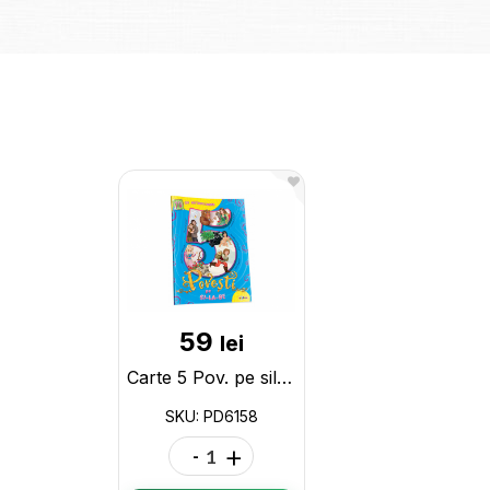
59
lei
Carte 5 Pov. pe silabe autocolante PD6158
SKU: PD6158
-
+