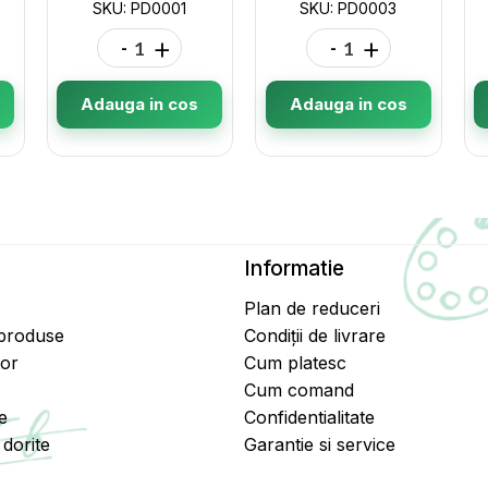
SKU: PD0001
SKU: PD0003
-
+
-
+
Adauga in cos
Adauga in cos
Informatie
Plan de reduceri
 produse
Condiții de livrare
tor
Cum platesc
Cum comand
e
Confidentialitate
dorite
Garantie si service