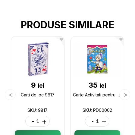
PRODUSE SIMILARE
9
35
lei
lei
Carti de joc 9817
Carte Activitati pentru cavaleri mici PD00002
SKU: 9817
SKU: PD00002
-
+
-
+