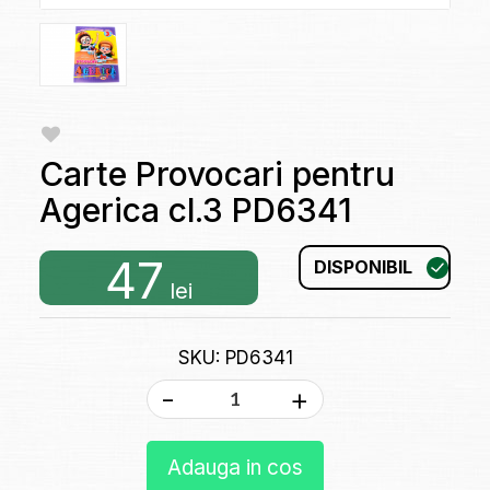
Carte Provocari pentru
Agerica cl.3 PD6341
47
DISPONIBIL
lei
SKU: PD6341
-
+
Adauga in cos