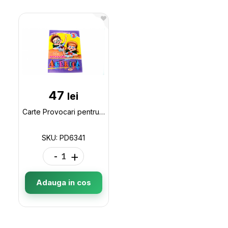
47
lei
Carte Provocari pentru Agerica cl.3 PD6341
SKU: PD6341
-
+
Adauga in cos