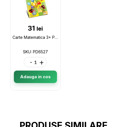
31
lei
Carte Matematica 3+ PD6527
SKU: PD6527
-
+
Adauga in cos
PRODUSE SIMILARE