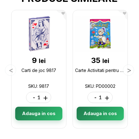
9
35
lei
lei
Carti de joc 9817
Carte Activitati pentru cavaleri mici PD00002
SKU: 9817
SKU: PD00002
-
+
-
+
Adauga in cos
Adauga in cos