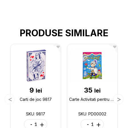
PRODUSE SIMILARE
9
35
lei
lei
Carti de joc 9817
Carte Activitati pentru cavaleri mici PD00002
SKU: 9817
SKU: PD00002
-
+
-
+