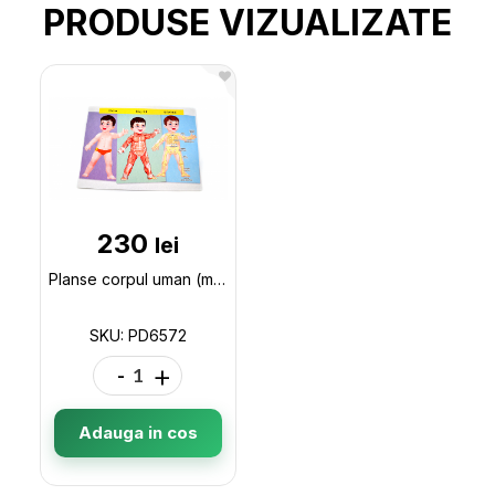
PRODUSE VIZUALIZATE
230
lei
Planse corpul uman (material didactic) PD6572
SKU: PD6572
-
+
Adauga in cos