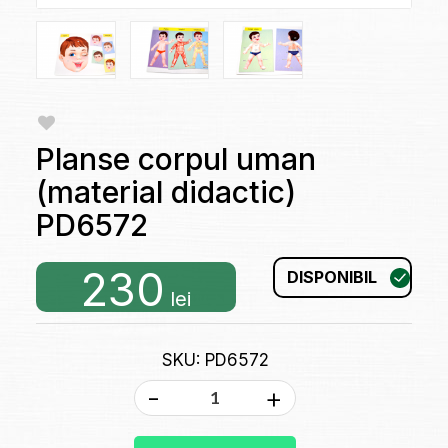
Planse corpul uman
(material didactic)
PD6572
230
DISPONIBIL
lei
SKU: PD6572
-
+