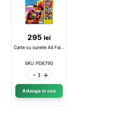
295
lei
Carte cu sunete A4 Fairy Tales Vol. 5 (P.D.) PD6790
SKU: PD6790
-
+
Adauga in cos