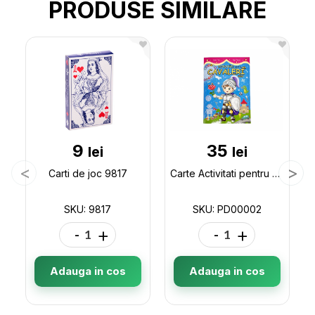
PRODUSE SIMILARE
9
35
lei
lei
Carti de joc 9817
Carte Activitati pentru cavaleri mici PD00002
SKU: 9817
SKU: PD00002
-
+
-
+
Adauga in cos
Adauga in cos