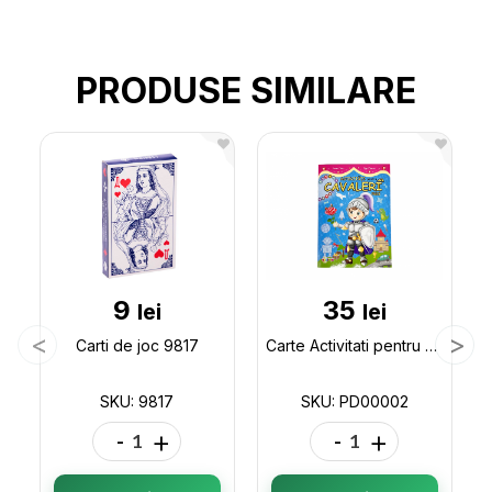
PRODUSE SIMILARE
9
35
lei
lei
Carti de joc 9817
Carte Activitati pentru cavaleri mici PD00002
SKU: 9817
SKU: PD00002
-
+
-
+