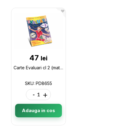
47
lei
Carte Evaluari cl 2 (matem,L.Rom) PD8655
SKU: PD8655
-
+
Adauga in cos