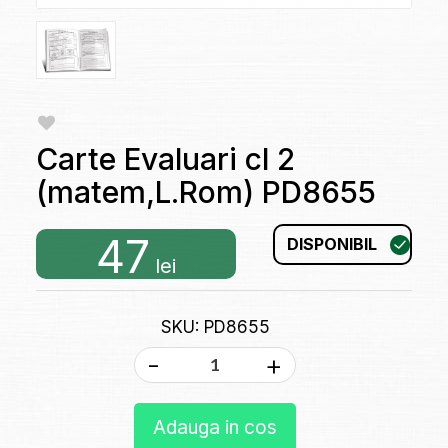
Carte Evaluari cl 2
(matem,L.Rom) PD8655
47
DISPONIBIL
lei
SKU: PD8655
-
+
Adauga in cos