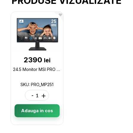
PRODUSE VIZUALIZATE
2390
lei
24.5 Monitor MSI PRO MP251/ 1ms/ 100Hz/ Black PRO_MP251
SKU: PRO_MP251
-
+
Adauga in cos