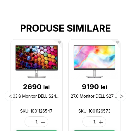
PRODUSE SIMILARE
2690
9190
lei
lei
23.8 Monitor DELL S2421HN / 4ms / Black/Silver 1001126547
27.0 Monitor DELL S2722QC / 4ms / 4K / Black/Silver 1001126573
SKU: 1001126547
SKU: 1001126573
-
+
-
+