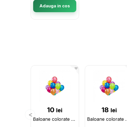
Adauga in cos
10
18
lei
lei
Baloane colorate set (5b)Mix 00143
Baloane colora