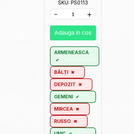
SKU: PS0113
-
+
Adauga in cos
ARMENEASCA
BĂLȚI
DEPOZIT
GEMENI
MIRCEA
RUSSO
UNIC