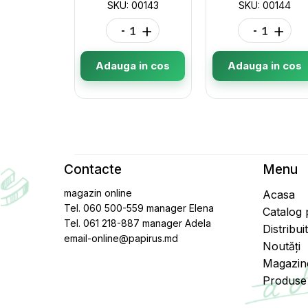
SKU: 00143
SKU: 00144
-
+
-
+
Adauga in cos
Adauga in cos
Contacte
Menu
magazin online
Acasa
Tel. 060 500-559 manager Elena
Catalog
Tel. 061 218-887 manager Adela
Distribui
email-online@papirus.md
Noutăți
Magazin
Produse 