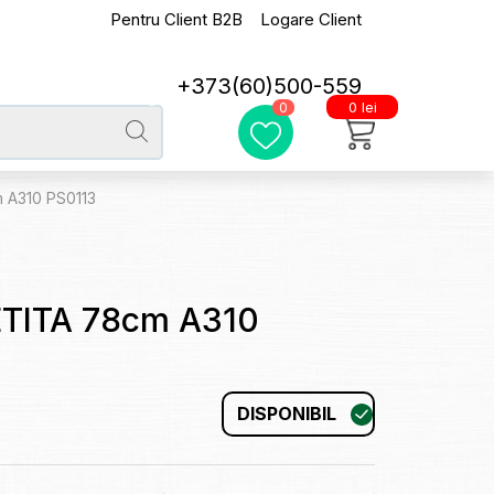
Pentru Client B2B
Logare Client
+373(60)500-559
0 lei
0
 A310 PS0113
ETITA 78cm A310
DISPONIBIL