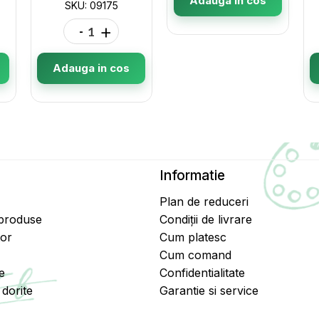
Adauga in cos
SKU: 09175
-
+
Adauga in cos
Informatie
Plan de reduceri
 produse
Condiții de livrare
tor
Cum platesc
Cum comand
e
Confidentialitate
dorite
Garantie si service