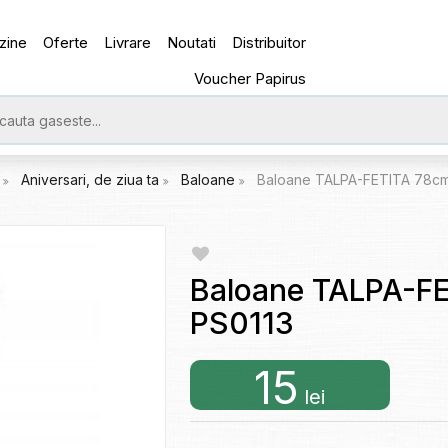
zine
Oferte
Livrare
Noutati
Distribuitor
Voucher Papirus
e
Aniversari, de ziua ta
Baloane
Baloane TALPA-FETITA 78cm
Baloane TALPA-F
PS0113
15
lei