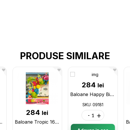
PRODUSE SIMILARE
284
lei
Baloane Happy Birthday 161buc,Dino S11-14 09181
SKU: 09181
284
lei
-
+
te set (5b)Mix 00144
Baloane Tropic 165buc Asorti S11-8 09175