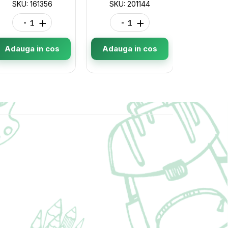
SKU: 161356
SKU: 201144
SKU: 
-
+
-
+
-
Adauga in cos
Adauga in cos
Adauga