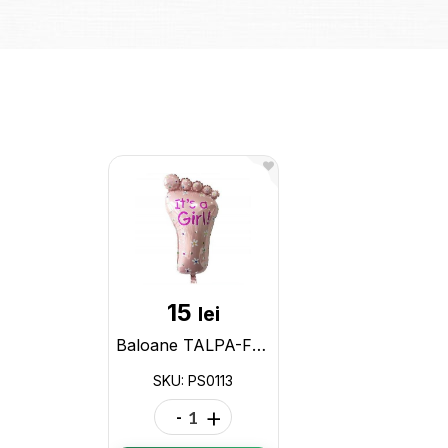
15
lei
Baloane TALPA-FETITA 78cm A310 PS0113
SKU: PS0113
-
+