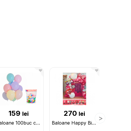
159
270
25
lei
lei
Baloane 100buc culori Pastel 161356
Baloane Happy Birthday 134buc,Princess S11-4,09171 201144