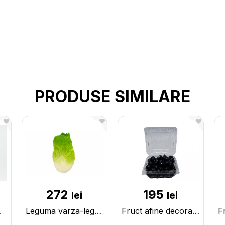
PRODUSE SIMILARE
272
195
lei
lei
1779
Leguma varza-leguma 224543
Fruct afine decorative in caserola 225551