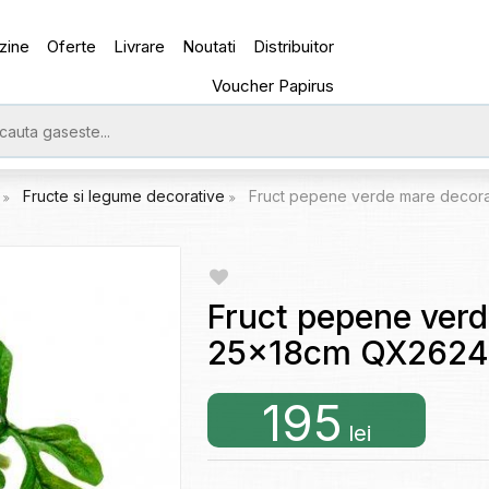
zine
Oferte
Livrare
Noutati
Distribuitor
Voucher Papirus
e
Fructe si legume decorative
Fruct pepene verde mare decor
Fruct pepene verd
25x18cm QX2624
195
lei