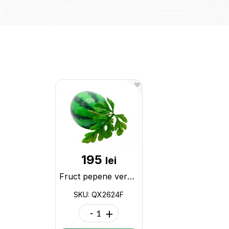
195
lei
Fruct pepene verde mare decorativ 25x18cm QX2624F
SKU: QX2624F
-
+