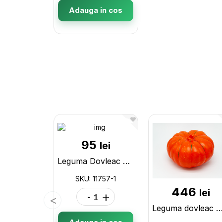
Adauga in cos
95
lei
Leguma Dovleac Crosetat Mare 11757-1
SKU: 11757-1
446
lei
-
+
Leguma dovleac M 201