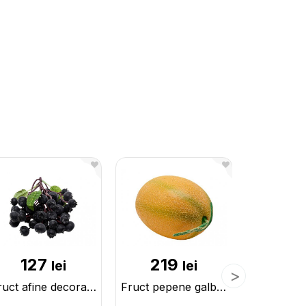
127
219
1
lei
lei
Fruct afine decorative pe crenguta 225575
Fruct pepene galben mare decorativ 25x16cm 225582