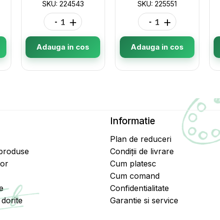
SKU: 224543
SKU: 225551
-
+
-
+
Adauga in cos
Adauga in cos
Informatie
Plan de reduceri
 produse
Condiții de livrare
tor
Cum platesc
Cum comand
e
Confidentialitate
dorite
Garantie si service