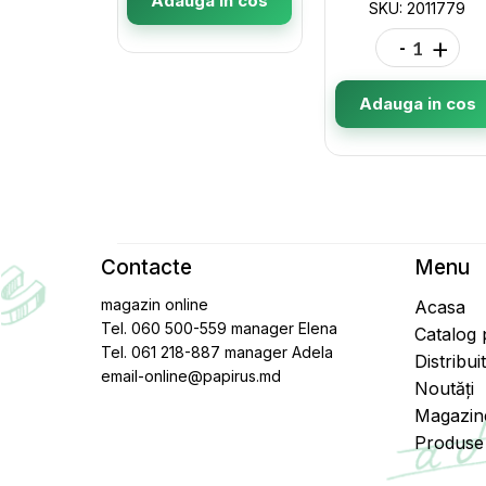
Adauga in cos
SKU: 2011779
-
+
Adauga in cos
Contacte
Menu
magazin online
Acasa
Tel. 060 500-559 manager Elena
Catalog
Tel. 061 218-887 manager Adela
Distribui
email-online@papirus.md
Noutăți
Magazin
Produse 