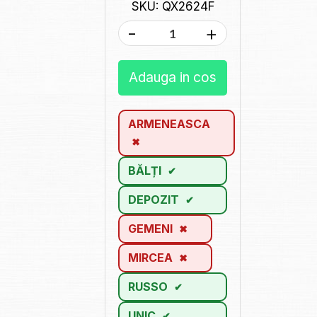
SKU: QX2624F
-
+
Adauga in cos
ARMENEASCA
BĂLȚI
DEPOZIT
GEMENI
MIRCEA
RUSSO
UNIC