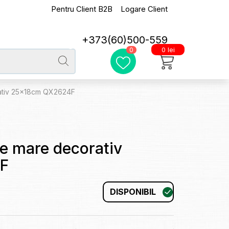
Pentru Client B2B
Logare Client
+373(60)500-559
0 lei
0
ativ 25x18cm QX2624F
e mare decorativ
F
DISPONIBIL