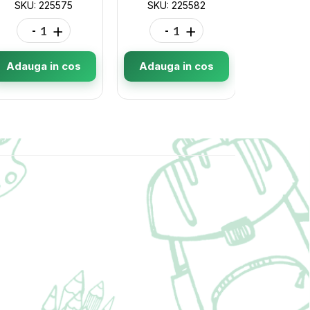
SKU: 225575
SKU: 225582
SKU: 
-
+
-
+
-
Adauga in cos
Adauga in cos
Adauga