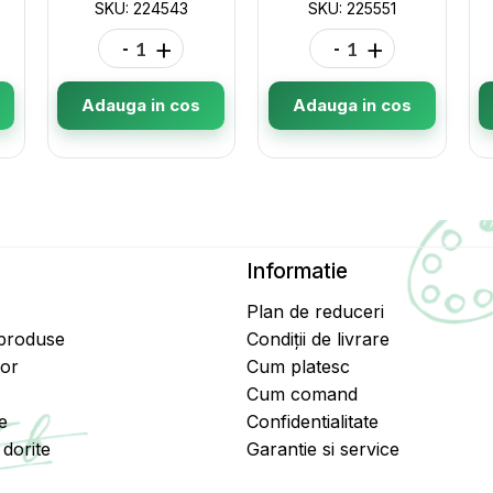
SKU: 224543
SKU: 225551
-
+
-
+
Adauga in cos
Adauga in cos
Informatie
Plan de reduceri
 produse
Condiții de livrare
tor
Cum platesc
Cum comand
e
Confidentialitate
dorite
Garantie si service