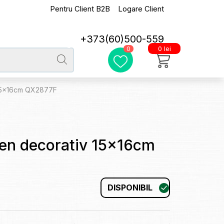
Pentru Client B2B
Logare Client
+373(60)500-559
0 lei
0
 15x16cm QX2877F
ben decorativ 15x16cm
DISPONIBIL