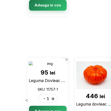
Adauga in cos
95
lei
Leguma Dovleac Crosetat Mare 11757-1
SKU: 11757-1
446
lei
-
+
Leguma dovleac M 201