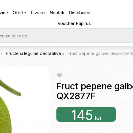
zine
Oferte
Livrare
Noutati
Distribuitor
Voucher Papirus
e
Fructe si legume decorative
Fruct pepene galben decorativ
Fruct pepene gal
QX2877F
145
lei