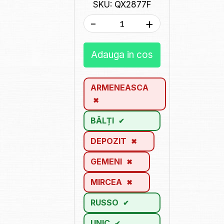
SKU: QX2877F
-
+
Adauga in cos
ARMENEASCA
BĂLȚI
DEPOZIT
GEMENI
MIRCEA
RUSSO
UNIC