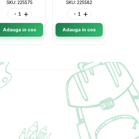
SKU: 225575
SKU: 225582
SKU: 
-
+
-
+
-
Adauga in cos
Adauga in cos
Adauga