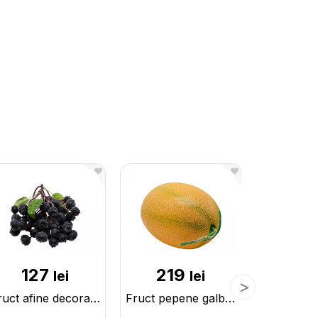
127
219
1
lei
lei
Fruct afine decorative pe crenguta 225575
Fruct pepene galben mare decorativ 25x16cm 225582