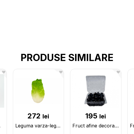
PRODUSE SIMILARE
272
195
lei
lei
1779
Leguma varza-leguma 224543
Fruct afine decorative in caserola 225551