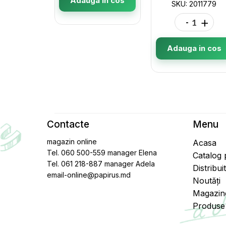
Adauga in cos
SKU: 2011779
-
+
Adauga in cos
Contacte
Menu
magazin online
Acasa
Tel. 060 500-559 manager Elena
Catalog
Tel. 061 218-887 manager Adela
Distribui
email-online@papirus.md
Noutăți
Magazin
Produse 