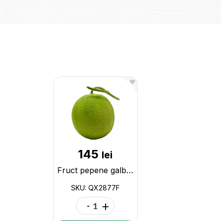
145
lei
Fruct pepene galben decorativ 15x16cm QX2877F
SKU: QX2877F
-
+