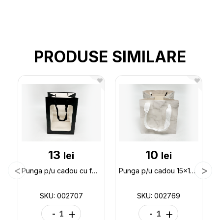
PRODUSE SIMILARE
13
10
lei
lei
Punga p/u cadou cu fereastra 25*18*13 ML32-2 002707
Punga p/u cadou 15x15x15 (ML32-5) 002769
SKU: 002707
SKU: 002769
-
+
-
+