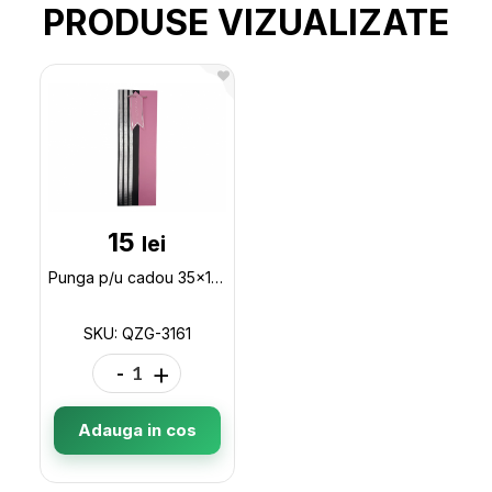
PRODUSE VIZUALIZATE
15
lei
Punga p/u cadou 35x12x9cm ML37-1 (sticla) QZG-3161
SKU: QZG-3161
-
+
Adauga in cos