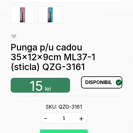
Punga p/u cadou
35x12x9cm ML37-1
(sticla) QZG-3161
15
DISPONIBIL
lei
SKU: QZG-3161
-
+