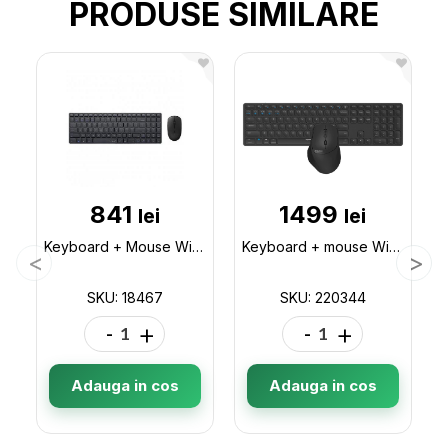
PRODUSE SIMILARE
841
1499
lei
lei
Keyboard + Mouse Wireless Rapoo Black 18467
Keyboard + mouse Wireless Rapoo 9800M ,Multimode, Ru (dark grey) 220344
SKU: 18467
SKU: 220344
-
+
-
+
Adauga in cos
Adauga in cos