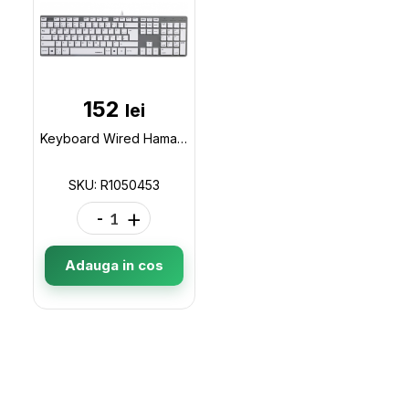
152
lei
Keyboard Wired Hama Rossano, Rus R1050453
SKU: R1050453
-
+
Adauga in cos