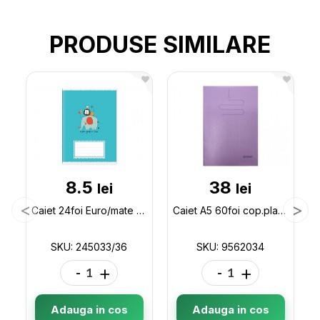
PRODUSE SIMILARE
8.5
38
lei
lei
Caiet 24foi Euro/mate 245033/36
Caiet A5 60foi cop.plastic Herlitz 9562034
SKU: 245033/36
SKU: 9562034
-
+
-
+
Adauga in cos
Adauga in cos