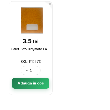
3.5
lei
Caiet 12foi lux/mate Lac R12573
SKU: R12573
-
+
Adauga in cos