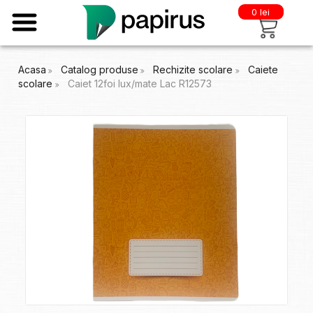
0 lei
Acasa
Catalog produse
Rechizite scolare
Caiete
scolare
Caiet 12foi lux/mate Lac R12573