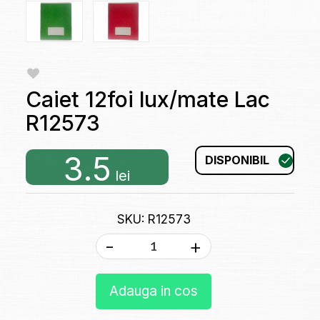
Caiet 12foi lux/mate Lac
R12573
3.5
DISPONIBIL
lei
SKU: R12573
-
+
Adauga in cos