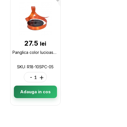
27.5
lei
Panglica color lucioasa Maxi 1.8/9.15 m, oranj R18-10SPC-05
SKU: R18-10SPC-05
-
+
Adauga in cos