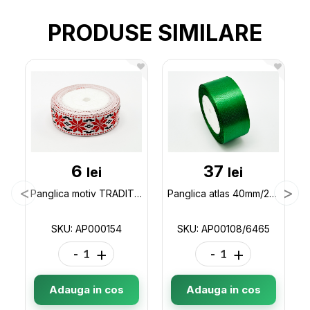
PRODUSE SIMILARE
6
37
lei
lei
Panglica motiv TRADITIONAL(flori)(25mm)23m AP000154
Panglica atlas 40mm/23m AP00108/6465
SKU: AP000154
SKU: AP00108/6465
-
+
-
+
Adauga in cos
Adauga in cos