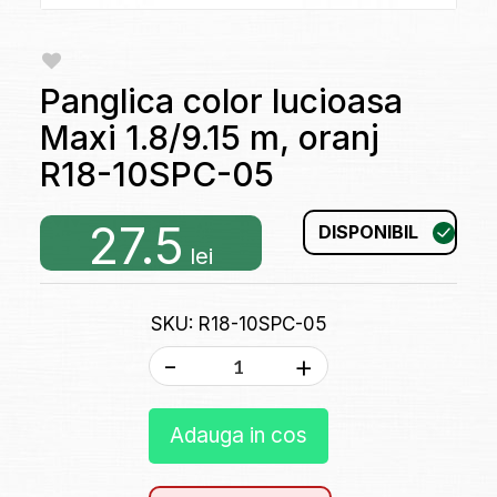
Panglica color lucioasa
Maxi 1.8/9.15 m, oranj
R18-10SPC-05
27.5
DISPONIBIL
lei
SKU: R18-10SPC-05
-
+
Adauga in cos