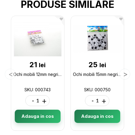
PRODUSE SIMILARE
21
25
lei
lei
Ochi mobili 12mm negri (ML11-5) 000743
Ochi mobili 15mm negri (ML11-6/ML21-7) 000750
SKU: 000743
SKU: 000750
-
+
-
+
Adauga in cos
Adauga in cos