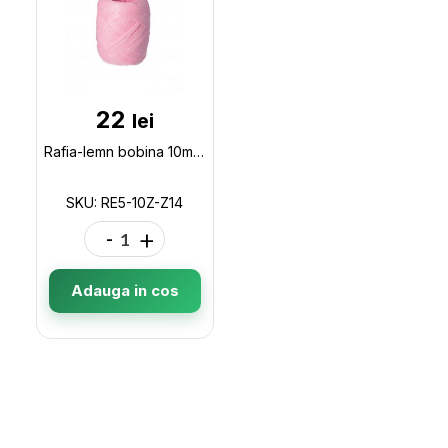
22
lei
Rafia-lemn bobina 10m Maxi roz RE5-10Z-Z14
SKU: RE5-10Z-Z14
-
+
Adauga in cos