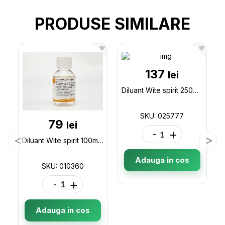
PRODUSE SIMILARE
137
lei
Diluant Wite spirit 250ml 025777
SKU: 025777
79
lei
-
+
Diluant Wite spirit 100ml 010360
Adauga in cos
SKU: 010360
-
+
Adauga in cos