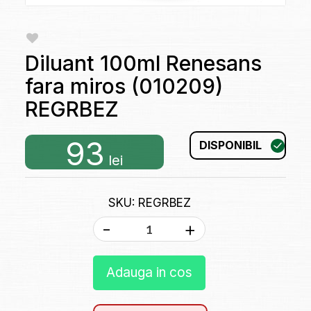
Diluant 100ml Renesans
fara miros (010209)
REGRBEZ
93
DISPONIBIL
lei
SKU: REGRBEZ
-
+
Adauga in cos