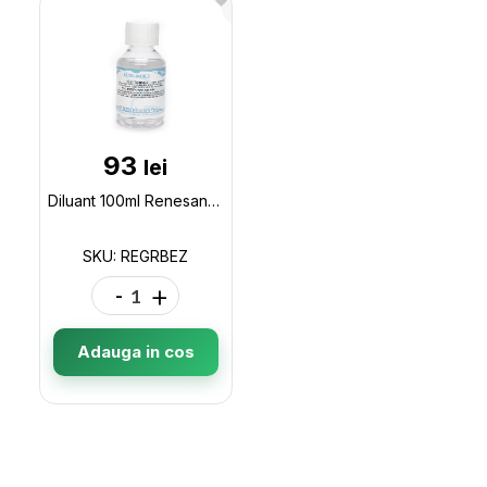
93
lei
Diluant 100ml Renesans fara miros (010209) REGRBEZ
SKU: REGRBEZ
-
+
Adauga in cos