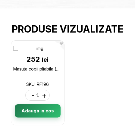
PRODUSE VIZUALIZATE
252
lei
Masuta copii pliabila (mare) RF196
SKU: RF196
-
+
Adauga in cos