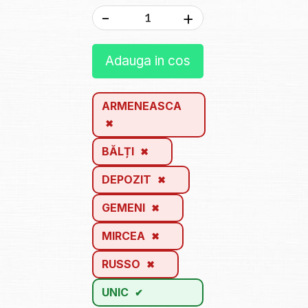
-
+
Adauga in cos
ARMENEASCA
BĂLȚI
DEPOZIT
GEMENI
MIRCEA
RUSSO
UNIC