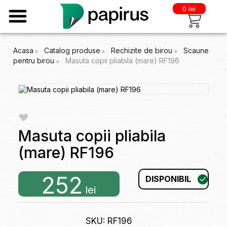
0 lei
Acasa
Catalog produse
Rechizite de birou
Scaune
pentru birou
Masuta copii pliabila (mare) RF196
Masuta copii pliabila
(mare) RF196
252
DISPONIBIL
lei
SKU: RF196