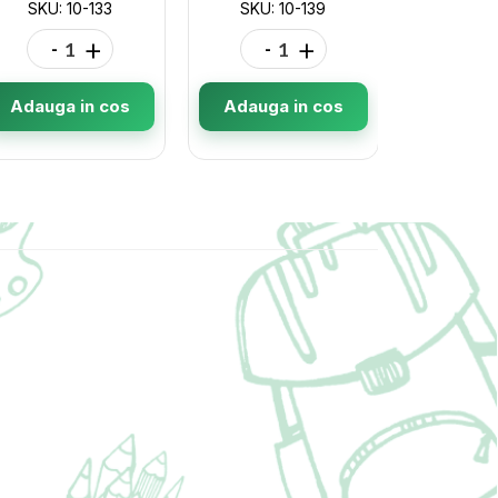
SKU: 10-133
SKU: 10-139
SKU: 
-
+
-
+
-
Adauga in cos
Adauga in cos
Adauga