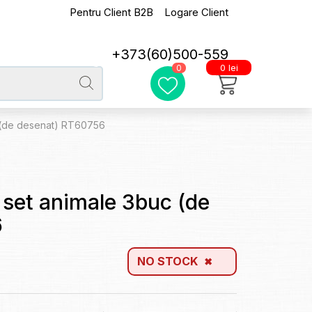
Pentru Client B2B
Logare Client
+373(60)500-559
0 lei
0
c (de desenat) RT60756
 set animale 3buc (de
6
NO STOCK