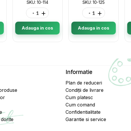
SKU: 10-114
SKU: 10-125
-
+
-
+
Adauga in cos
Adauga in cos
Informatie
Plan de reduceri
 produse
Condiții de livrare
tor
Cum platesc
Cum comand
e
Confidentialitate
dorite
Garantie si service