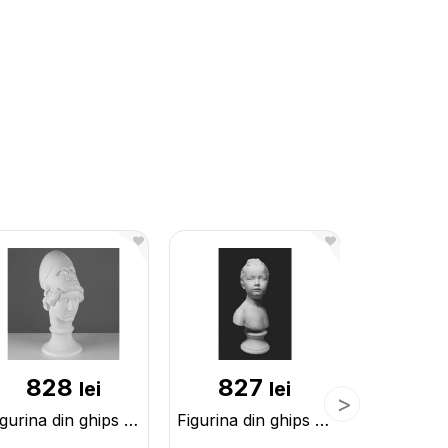
828
827
72
lei
lei
Figurina din ghips Capul Afina Mirona 10-133
Figurina din ghips Bustul Luiza Broniar 10-139