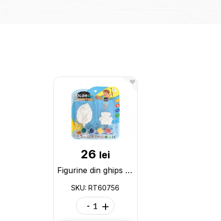
26
lei
Figurine din ghips set animale 3buc (de desenat) RT60756
SKU: RT60756
-
+