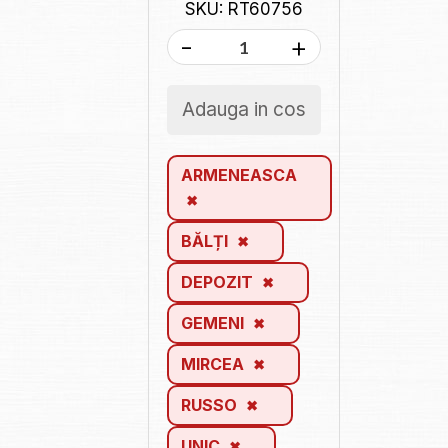
SKU: RT60756
-
+
Adauga in cos
ARMENEASCA
BĂLȚI
DEPOZIT
GEMENI
MIRCEA
RUSSO
UNIC