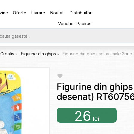
zine
Oferte
Livrare
Noutati
Distribuitor
Voucher Papirus
Creativ
Figurine din ghips
Figurine din ghips set animale 3bu
Figurine din ghips
desenat) RT6075
26
lei