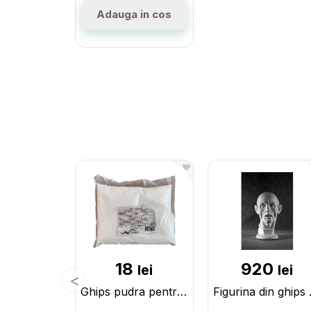
Adauga in cos
18
920
lei
lei
Ghips pudra pentru modelare 1000gr 000145
Figurina 