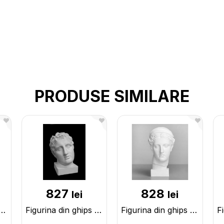
PRODUSE SIMILARE
827
828
lei
lei
din ghips ekorshe dupa Houdon 10-107
Figurina din ghips Capul lui Apoxyomen 10-114
Figurina din ghips Capul Dianei 10-125