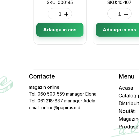
SKU: 000145
SKU: 10-107
-
+
-
+
Adauga in cos
Adauga in cos
Contacte
Menu
magazin online
Acasa
Tel. 060 500-559 manager Elena
Catalog
Tel. 061 218-887 manager Adela
Distribui
email-online@papirus.md
Noutăți
Magazin
Produse 