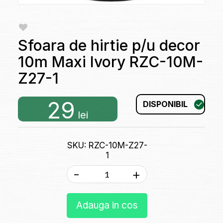
Sfoara de hirtie p/u decor
10m Maxi Ivory RZC-10M-
Z27-1
29
DISPONIBIL
lei
SKU: RZC-10M-Z27-
1
-
+
Adauga in cos