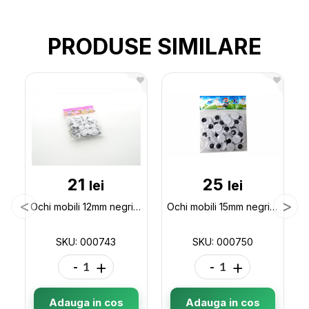
PRODUSE SIMILARE
21
25
lei
lei
Ochi mobili 12mm negri (ML11-5) 000743
Ochi mobili 15mm negri (ML11-6/ML21-7) 000750
SKU: 000743
SKU: 000750
-
+
-
+
Adauga in cos
Adauga in cos