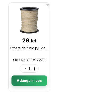
29
lei
Sfoara de hirtie p/u decor 10m Maxi Ivory RZC-10M-Z27-1
SKU: RZC-10M-Z27-1
-
+
Adauga in cos