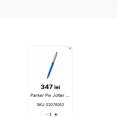
347
lei
Parker Pix Jotter Originals Blue S2076052
SKU: S2076052
-
+