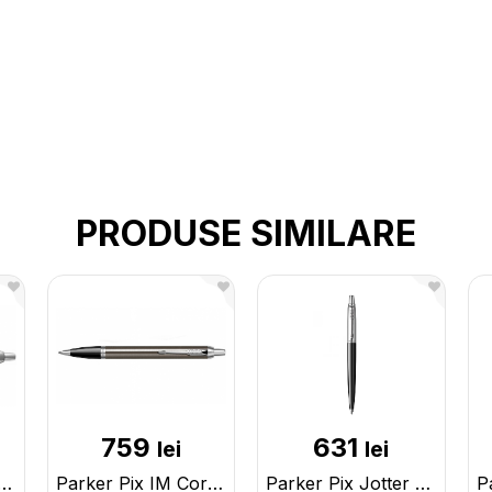
PRODUSE SIMILARE
759
631
lei
lei
ix IM Core Blue CT 164203 S1931668
Parker Pix IM Core DarkEspresso CT(S1931664) S1931671
Parker Pix Jotter Prem.BondStreetBlack S1953184