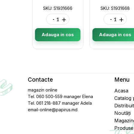
SKU: S1931666
SKU: S1931668
-
+
-
+
Adauga in cos
Adauga in cos
Contacte
Menu
magazin online
Acasa
Tel. 060 500-559 manager Elena
Catalog
Tel. 061 218-887 manager Adela
Distribui
email-online@papirus.md
Noutăți
Magazin
Produse 