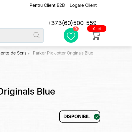
Pentru Client B2B
Logare Client
+373(60)500-559
0 lei
0
umente de Scris
Parker Pix Jotter Originals Blue
Originals Blue
DISPONIBIL