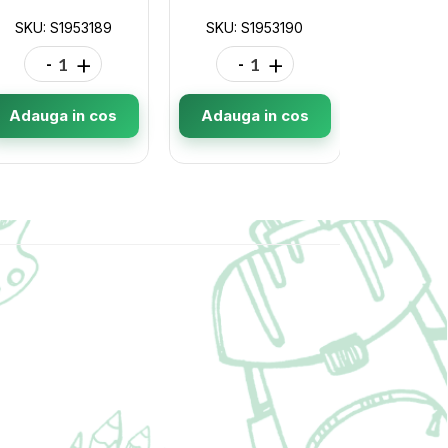
SKU: S1953189
SKU: S1953190
SKU: S
-
+
-
+
-
Adauga in cos
Adauga in cos
Adauga