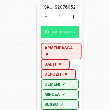
SKU: S2076052
-
+
Adauga in cos
ARMENEASCA
BĂLȚI
DEPOZIT
GEMENI
MIRCEA
RUSSO