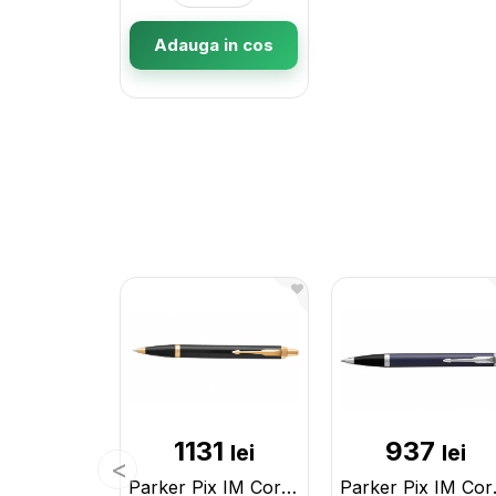
Adauga in cos
1131
937
lei
lei
Parker Pix IM Core Black GT S1931666
Parker P