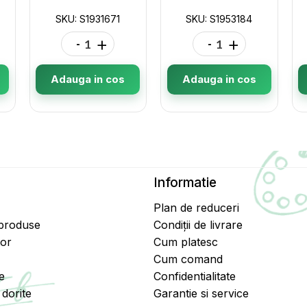
SKU: S1931671
SKU: S1953184
-
+
-
+
Adauga in cos
Adauga in cos
Informatie
Plan de reduceri
 produse
Condiții de livrare
tor
Cum platesc
Cum comand
e
Confidentialitate
dorite
Garantie si service