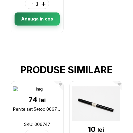
-
+
Adauga in cos
PRODUSE SIMILARE
74
lei
Penite set 5+toc 006747
SKU: 006747
10
lei