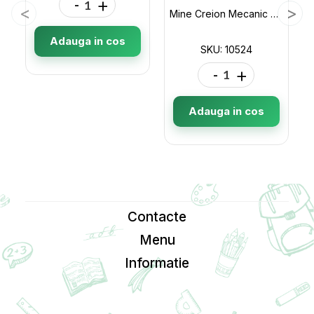
-
+
Mine Creion Mecanic 2.0mm HB SIBIU 10524
Adauga in cos
SKU: 10524
-
+
Adauga in cos
Contacte
Menu
Informatie