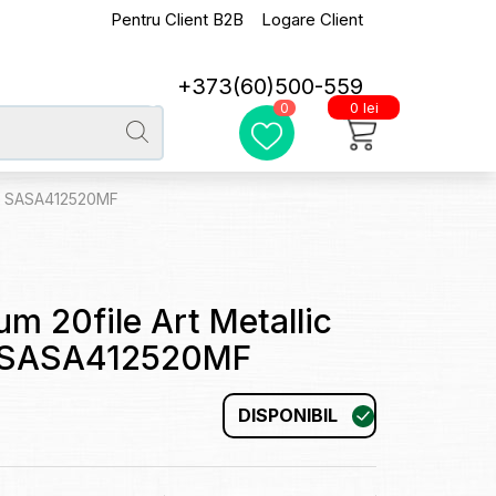
Pentru Client B2B
Logare Client
+373(60)500-559
0 lei
0
lver SASA412520MF
um 20file Art Metallic
er SASA412520MF
DISPONIBIL