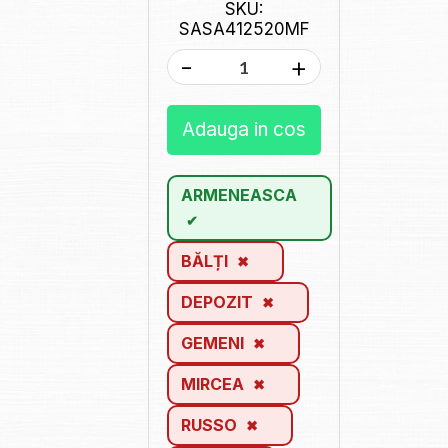
SKU:
SASA412520MF
-
+
Adauga in cos
ARMENEASCA
BĂLȚI
DEPOZIT
GEMENI
MIRCEA
RUSSO