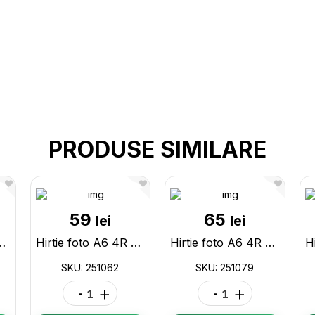
PRODUSE SIMILARE
59
65
lei
lei
r 100file Glossy,ML42-18 251055
Hirtie foto A6 4R 230gr 100file Glossy,ML42-19 251062
Hirtie foto A6 4R 260gr 100file Glossy,ML42-22 251079
SKU: 251062
SKU: 251079
-
+
-
+