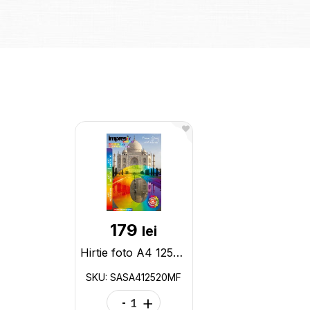
179
lei
Hirtie foto A4 125um 20file Art Metallic Film Sandy Silver SASA412520MF
SKU: SASA412520MF
-
+