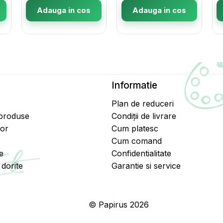
Adauga in cos
Adauga in cos
Informatie
Plan de reduceri
 produse
Condiții de livrare
tor
Cum platesc
Cum comand
e
Confidentialitate
dorite
Garantie si service
© Papirus 2026