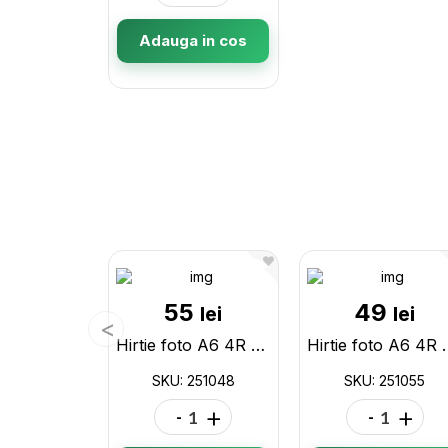
Adauga in cos
55
49
lei
lei
Hirtie foto A6 4R 210gr 100file Glossy ML42-17 251048
Hirtie foto A6 4R 180g
SKU: 251048
SKU: 251055
-
+
-
+