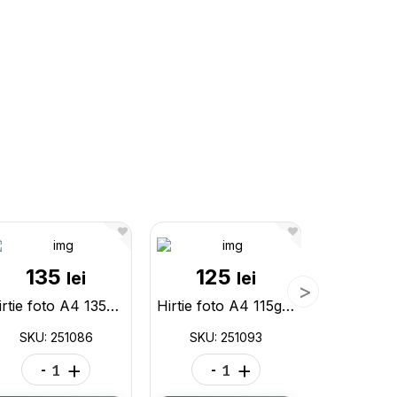
135
125
16
lei
lei
Hirtie foto A4 135gr 50file Self-Adhesive HighGlossy ML42-32 251086
Hirtie foto A4 115gr 50file Self-Adhesive HighGlossy ML42-31 251093
SKU: 251086
SKU: 251093
SKU: 
-
+
-
+
-