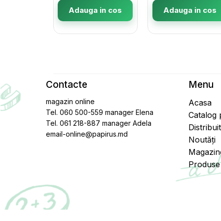
Adauga in cos
Adauga in cos
Contacte
Menu
magazin online
Acasa
Tel. 060 500-559 manager Elena
Catalog
Tel. 061 218-887 manager Adela
Distribui
email-online@papirus.md
Noutăți
Magazin
Produse 