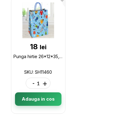
18
lei
Punga hirtie 26*12*35,110gr, DETROIT SH11460
SKU: SH11460
-
+
Adauga in cos