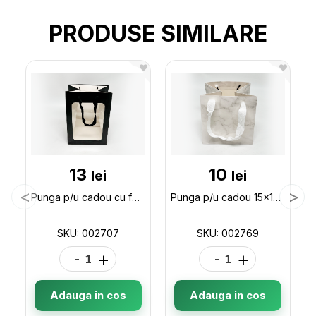
PRODUSE SIMILARE
13
10
lei
lei
Punga p/u cadou cu fereastra 25*18*13 ML32-2 002707
Punga p/u cadou 15x15x15 (ML32-5) 002769
SKU: 002707
SKU: 002769
-
+
-
+
Adauga in cos
Adauga in cos