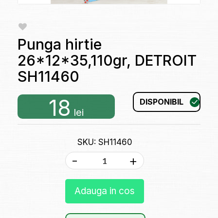
Punga hirtie
26*12*35,110gr, DETROIT
SH11460
18
DISPONIBIL
lei
SKU: SH11460
-
+
Adauga in cos