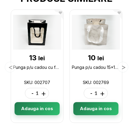
13
10
lei
lei
Punga p/u cadou cu fereastra 25*18*13 ML32-2 002707
Punga p/u cadou 15x15x15 (ML32-5) 002769
SKU: 002707
SKU: 002769
-
+
-
+
Adauga in cos
Adauga in cos