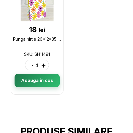
18
lei
Punga hirtie 26*12*35 ALICE SH11491
SKU: SH11491
-
+
Adauga in cos
PRODUSE SIMILARE