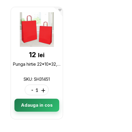
12
lei
Punga hirtie 22*10*32,red 110gr,minere rasucite SH31451
SKU: SH31451
-
+
Adauga in cos