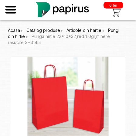
0 lei
Acasa
Catalog produse
Articole din hartie
Pungi
din hirtie
Punga hirtie 22*10*32,red 110gr,minere
rasucite SH31451