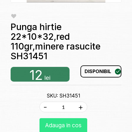
Punga hirtie
22*10*32,red
110gr,minere rasucite
SH31451
12
DISPONIBIL
lei
SKU: SH31451
-
+
Adauga in cos