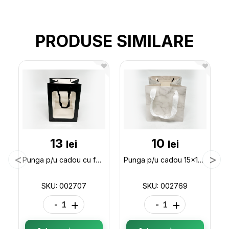
PRODUSE SIMILARE
13
10
lei
lei
Punga p/u cadou cu fereastra 25*18*13 ML32-2 002707
Punga p/u cadou 15x15x15 (ML32-5) 002769
SKU: 002707
SKU: 002769
-
+
-
+