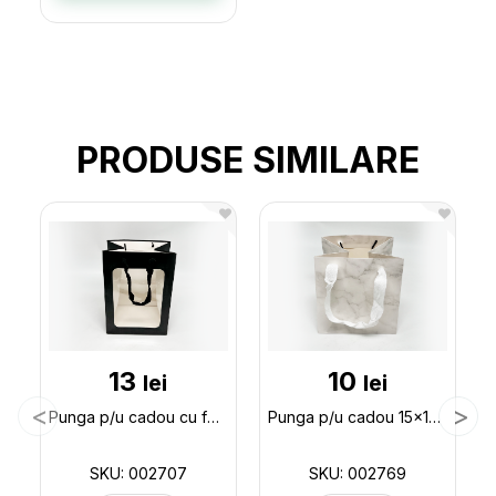
PRODUSE SIMILARE
13
10
lei
lei
Punga p/u cadou cu fereastra 25*18*13 ML32-2 002707
Punga p/u cadou 15x15x15 (ML32-5) 002769
SKU: 002707
SKU: 002769