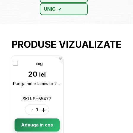
UNIC
PRODUSE VIZUALIZATE
20
lei
Punga hirtie laminata 22*10*29,Bordeaux SH55477
SKU: SH55477
-
+
Adauga in cos